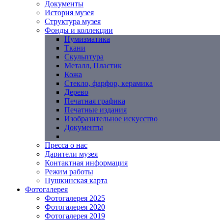
Документы
История музея
Структура музея
Фонды и коллекции
Нумизматика
Ткани
Скульптура
Металл, Пластик
Кожа
Стекло, фарфор, керамика
Дерево
Печатная графика
Печатные издания
Изобразительное искусство
Документы
Пресса о нас
Дарители музея
Контактная информация
Режим работы
Пушкинская карта
Фотогалерея
Фотогалерея 2025
Фотогалерея 2020
Фотогалерея 2019