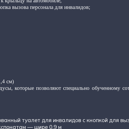
 к крыльцу на автомобиле,
нопка вызова персонала для инвалидов;
,4 см)
ндусы, которые позволяют специально обученному со
ованный туалет для инвалидов с кнопкой для в
кспонатам — шире 0,9 м