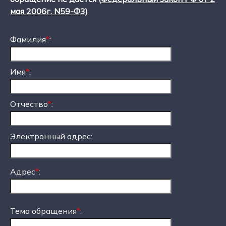
мая 2006г. N59-Ф3
)
Фамилия
*
:
Имя
*
:
Отчество
*
:
Электронный адрес:
Адрес
*
:
Тема обращения
*
: